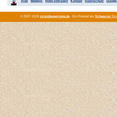
AGB
·
Widgets
·
Hotel eintragen
·
Kontakt
·
Datenschutz
·
Google
© 2007-2026
strandbewertung.de
· Ein Produkt der
Schwarzer
Rei