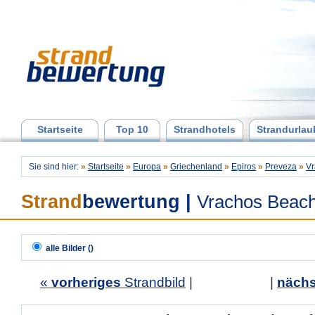
Startseite
Top 10
Strandhotels
Strandurlau
Sie sind hier:
»
Startseite
»
Europa
»
Griechenland
»
Epiros
»
Preveza
»
Vr
Strand
bewertung
|
Vrachos Beach
alle Bilder ()
«
vorheriges
Strandbild
| |
nächs