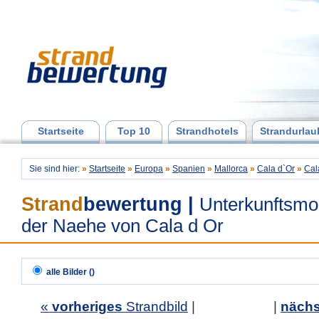
Startseite
Top 10
Strandhotels
Strandurlau
Sie sind hier:
»
Startseite
»
Europa
»
Spanien
»
Mallorca
»
Cala d`Or
»
Cal
Strand
bewertung
|
Unterkunftsmoe
der Naehe von Cala d Or
alle Bilder ()
«
vorheriges
Strandbild
| |
nächs