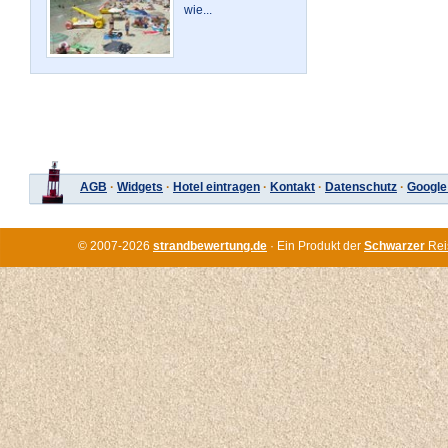
wie...
AGB
·
Widgets
·
Hotel eintragen
·
Kontakt
·
Datenschutz
·
Google
© 2007-2026
strandbewertung.de
· Ein Produkt der
Schwarzer
Rei