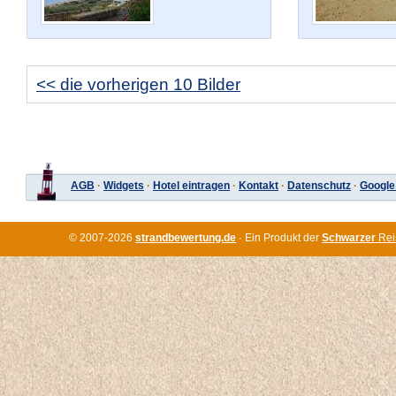
<< die vorherigen 10 Bilder
AGB
·
Widgets
·
Hotel eintragen
·
Kontakt
·
Datenschutz
·
Google
© 2007-2026
strandbewertung.de
· Ein Produkt der
Schwarzer
Rei