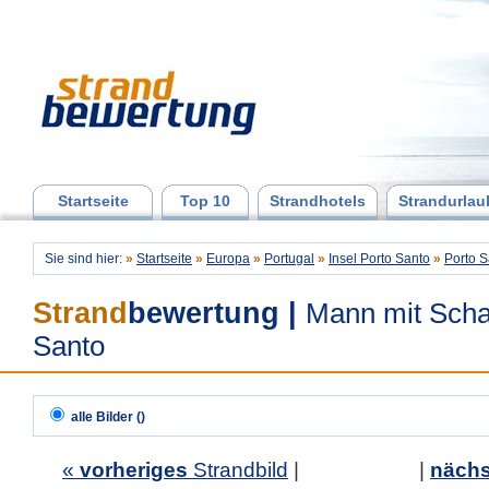
Startseite
Top 10
Strandhotels
Strandurlau
Sie sind hier:
»
Startseite
»
Europa
»
Portugal
»
Insel Porto Santo
»
Porto S
Strand
bewertung
|
Mann mit Schat
Santo
alle Bilder ()
«
vorheriges
Strandbild
| |
nächs