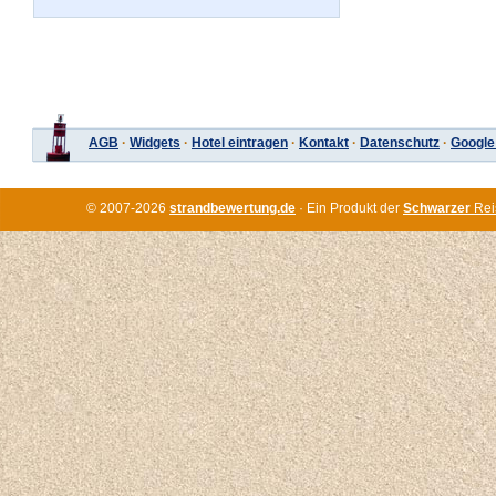
AGB
·
Widgets
·
Hotel eintragen
·
Kontakt
·
Datenschutz
·
Google
© 2007-2026
strandbewertung.de
· Ein Produkt der
Schwarzer
Rei