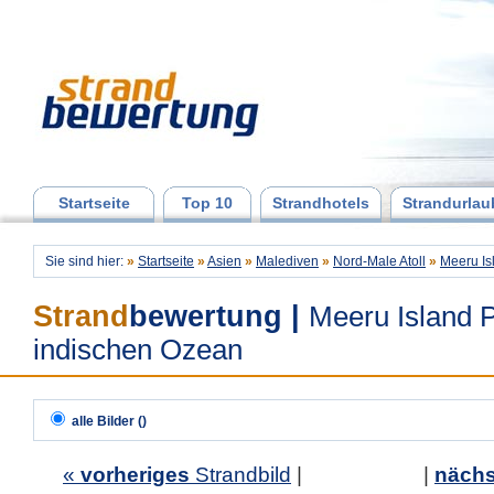
Startseite
Top 10
Strandhotels
Strandurlau
Sie sind hier:
»
Startseite
»
Asien
»
Malediven
»
Nord-Male Atoll
»
Meeru Is
Strand
bewertung
|
Meeru Island 
indischen Ozean
alle Bilder ()
«
vorheriges
Strandbild
| |
nächs