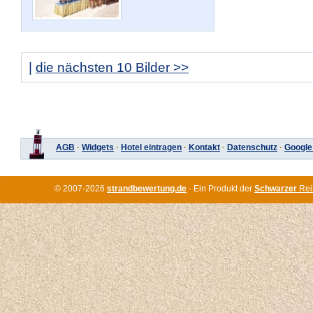
|
die nächsten 10 Bilder >>
AGB
·
Widgets
·
Hotel eintragen
·
Kontakt
·
Datenschutz
·
Google
© 2007-2026
strandbewertung.de
· Ein Produkt der
Schwarzer
Rei