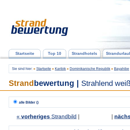
Startseite
Top 10
Strandhotels
Strandurlau
Sie sind hier:
»
Startseite
»
Karibik
»
Dominikanische Republik
»
Bayahibe
Strand
bewertung
|
Strahlend wei
alle Bilder ()
«
vorheriges
Strandbild
| |
nächs