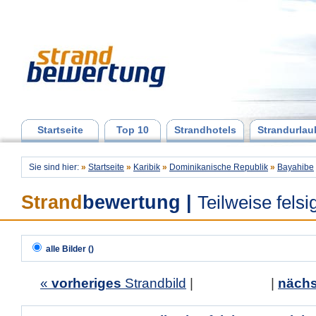
Startseite
Top 10
Strandhotels
Strandurlau
Sie sind hier:
»
Startseite
»
Karibik
»
Dominikanische Republik
»
Bayahibe
Strand
bewertung
|
Teilweise felsi
alle Bilder ()
«
vorheriges
Strandbild
| |
nächs