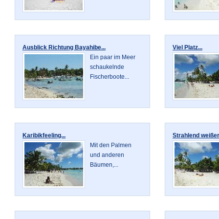
Ausblick Richtung Bayahibe...
Viel Platz...
Ein paar im Meer
schaukelnde
Fischerboote...
Karibikfeeling...
Strahlend weißer
Mit den Palmen
und anderen
Bäumen,...