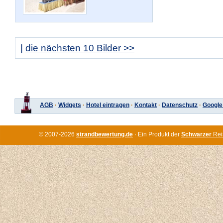
|
die nächsten 10 Bilder >>
AGB
·
Widgets
·
Hotel eintragen
·
Kontakt
·
Datenschutz
·
Google
© 2007-2026
strandbewertung.de
· Ein Produkt der
Schwarzer
Rei