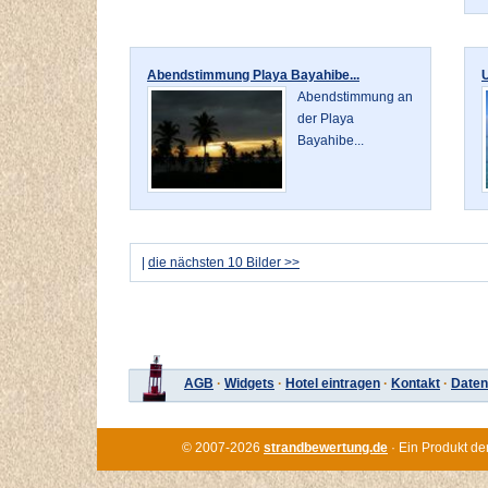
Abendstimmung Playa Bayahibe...
U
Abendstimmung an
der Playa
Bayahibe...
|
die nächsten 10 Bilder >>
AGB
·
Widgets
·
Hotel eintragen
·
Kontakt
·
Daten
© 2007-2026
strandbewertung.de
· Ein Produkt de