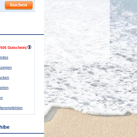
+50€ Gutschein)
andes
nzeigen
rucken
teilen
en
iterempfehlen
hibe