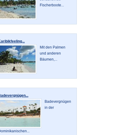
Fischerboote...
aribikfeeling...
Mit den Palmen
und anderen
Bäumen,...
Badevergnügen...
Badevergnügen
in der
ominikanischen...