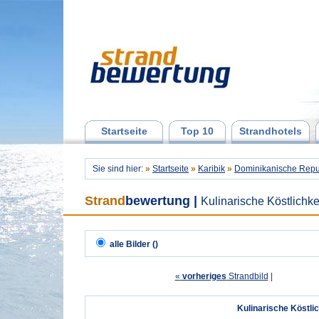
Startseite
Top 10
Strandhotels
Sie sind hier:
»
Startseite
»
Karibik
»
Dominikanische Repu
Strand
bewertung
|
Kulinarische Köstlichke
alle Bilder ()
«
vorheriges
Strandbild
| 
Kulinarische Köstli