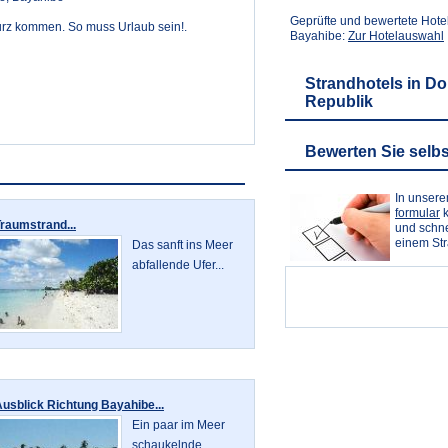
Geprüfte und bewertete Hote
kurz kommen. So muss Urlaub sein!.
Bayahibe:
Zur Hotelauswahl
Strandhotels in D
Republik
Bewerten Sie selbs
In unser
formular
k
raumstrand...
und schne
einem St
Das sanft ins Meer
abfallende Ufer...
usblick Richtung Bayahibe...
Ein paar im Meer
schaukelnde