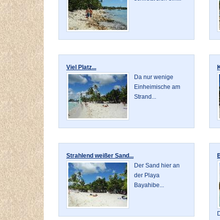
Viel Platz...
K
Da nur wenige
Einheimische am
Strand...
Strahlend weißer Sand...
Der Sand hier an
der Playa
Bayahibe...
D