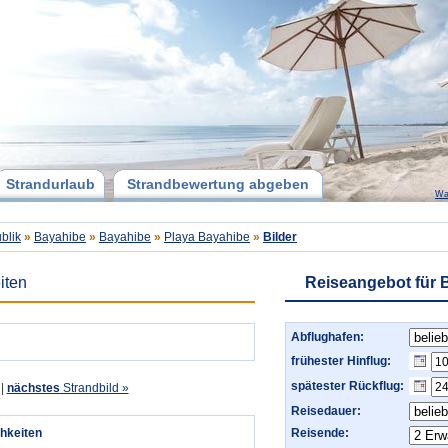
Strandurlaub
Strandbewertung abgeben
Wa
blik
»
Bayahibe
»
Bayahibe
»
Playa Bayahibe
»
Bilder
iten
Reiseangebot für 
Abflughafen:
frühester Hinflug:
spätester Rückflug:
|
nächstes
Strandbild »
Reisedauer:
chkeiten
Reisende: