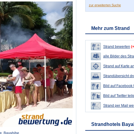
zur erweiterten Suche
Mehr zum Strand
Strand bewerten
(
alle Bilder des Str
Strand auf Karte a
Strandübersicht d
Bild auf Facebook 
Bild auf Twitter teil
Strand per Mail we
Strandhotels Baya
e, Bayahibe