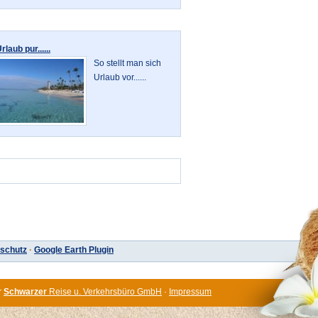
rlaub pur......
So stellt man sich
Urlaub vor......
schutz
·
Google Earth Plugin
r
Schwarzer
Reise u. Verkehrsbüro GmbH
·
Impressum