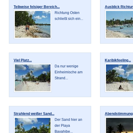
Teilweise felsiger Bereich...
Ausblick Richtun
Richtung Osten
schließt sich ein...
Viel Platz...
Karibikfeeling...
Da nur wenige
Einheimische am
Strand...
Strahlend weißer Sand...
Abendstimmung P
Der Sand hier an
der Playa
Bayahibe...