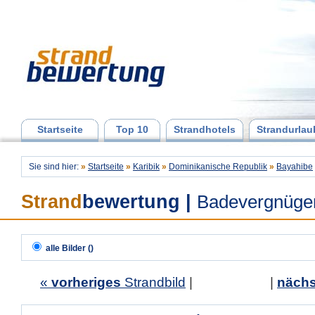
Startseite
Top 10
Strandhotels
Strandurlau
Sie sind hier:
»
Startseite
»
Karibik
»
Dominikanische Republik
»
Bayahibe
Strand
bewertung
|
Badevergnüge
alle Bilder ()
«
vorheriges
Strandbild
| |
nächs