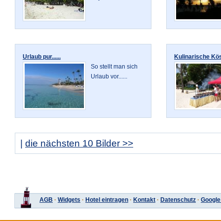
Urlaub pur......
Kulinarische Köst
So stellt man sich
Urlaub vor......
|
die nächsten 10 Bilder >>
AGB
·
Widgets
·
Hotel eintragen
·
Kontakt
·
Datenschutz
·
Google