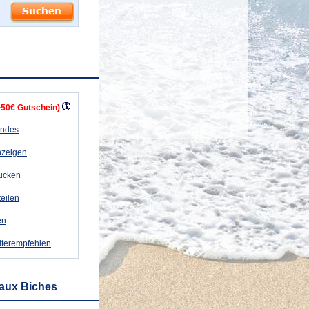
+50€ Gutschein)
andes
nzeigen
rucken
teilen
en
iterempfehlen
 aux Biches