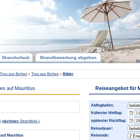
Strandurlaub
Strandbewertung abgeben
Wa
Trou aux Biches
»
Trou aux Biches
»
Bilder
es auf Mauritius
Reiseangebot für M
Abflughafen:
frühester Hinflug:
spätester Rückflug:
|
nächstes
Strandbild »
Reisedauer:
auf Mauritius
Reisende: