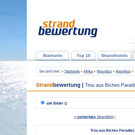
Startseite
Top 10
Strandhotels
Sie sind hier:
»
Startseite
»
Afrika
»
Mauritius
»
Mauritius
»
Strand
bewertung
|
Trou aux Biches Paradi
alle Bilder ()
«
vorheriges
Strandbild
| 
Trou aux Biches Paradies 