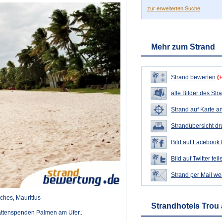
zur erweiterten Suche
Mehr zum Strand
Strand bewerten
(
alle Bilder des Str
Strand auf Karte a
Strandübersicht d
Bild auf Facebook 
Bild auf Twitter teil
Strand per Mail we
ches, Mauritius
Strandhotels Trou
hattenspenden Palmen am Ufer..