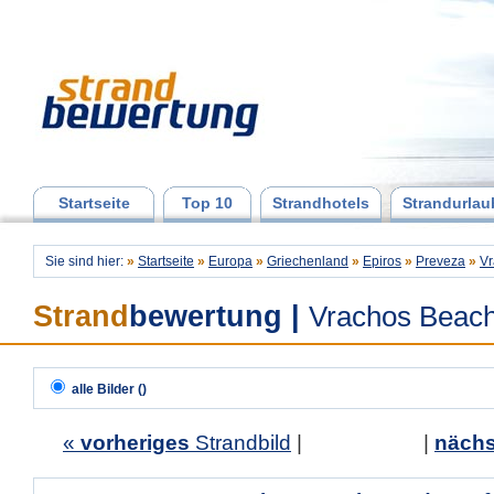
Startseite
Top 10
Strandhotels
Strandurlau
Sie sind hier:
»
Startseite
»
Europa
»
Griechenland
»
Epiros
»
Preveza
»
Vr
Strand
bewertung
|
Vrachos Beach
alle Bilder ()
«
vorheriges
Strandbild
| |
nächs