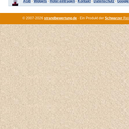
AGB
·
Widgets
·
Hotel eintragen
·
Kontakt
·
Datenschutz
·
Google
© 2007-2026
strandbewertung.de
· Ein Produkt der
Schwarzer
Rei