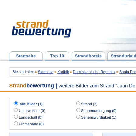
Startseite
Top 10
Strandhotels
Strandurlau
Sie sind hier:
»
Startseite
»
Karibik
»
Dominikanische Republik
»
Santo Do
Strand
bewertung
|
weitere Bilder zum Strand "Juan Dol
alle Bilder (3)
Strand (3)
Unterwasser (0)
Sonnenuntergang (0)
Landschaft (0)
Sehenswürdigkeit (1)
Promenade (0)