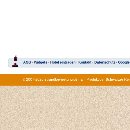
AGB
·
Widgets
·
Hotel eintragen
·
Kontakt
·
Datenschutz
·
Google
© 2007-2026
strandbewertung.de
· Ein Produkt der
Schwarzer
Rei