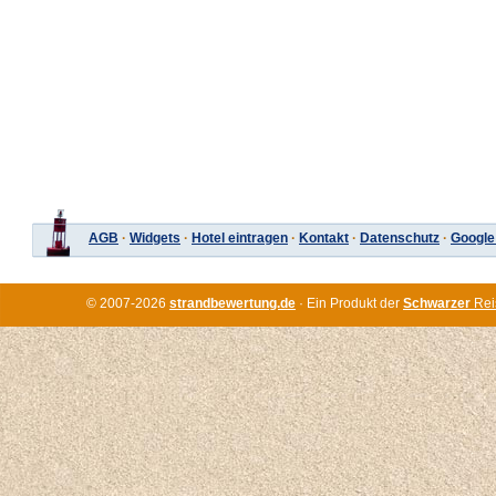
AGB
·
Widgets
·
Hotel eintragen
·
Kontakt
·
Datenschutz
·
Google
© 2007-2026
strandbewertung.de
· Ein Produkt der
Schwarzer
Rei