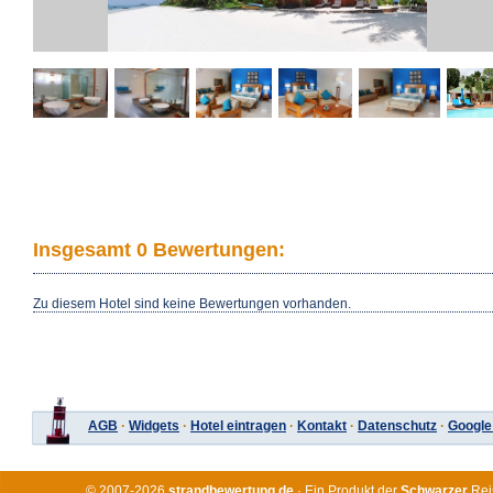
Insgesamt
0
Bewertungen:
Zu diesem Hotel sind keine Bewertungen vorhanden.
AGB
·
Widgets
·
Hotel eintragen
·
Kontakt
·
Datenschutz
·
Google
© 2007-2026
strandbewertung.de
· Ein Produkt der
Schwarzer
Rei