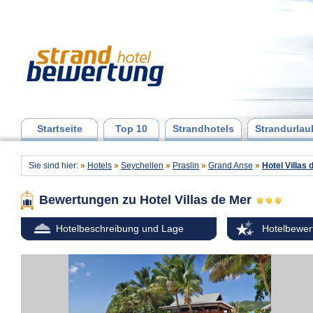
Startseite
Top 10
Strandhotels
Strandurlau
Sie sind hier:
»
Hotels
»
Seychellen
»
Praslin
»
Grand Anse
»
Hotel Villas 
Bewertungen zu
Hotel Villas de Mer
Hotelbeschreibung und Lage
Hotelbewer