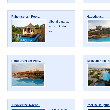
Ruheinsel am Pool...
Haupthaus...
Über die ganze
Anlage finden
sich...
Restaurant am Pool...
Blick über die Po
...
Ausblick bei Nacht...
Pool im Haupthau
Ein Blick zum