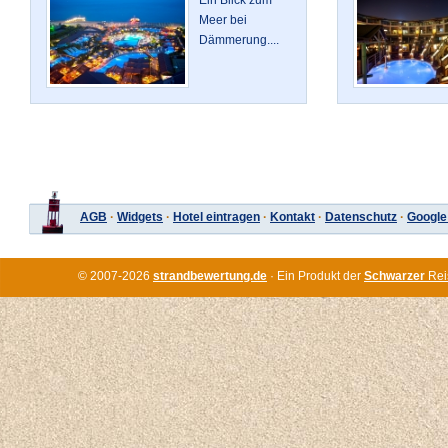
Meer bei
Dämmerung....
AGB
·
Widgets
·
Hotel eintragen
·
Kontakt
·
Datenschutz
·
Google
© 2007-2026
strandbewertung.de
· Ein Produkt der
Schwarzer
Rei