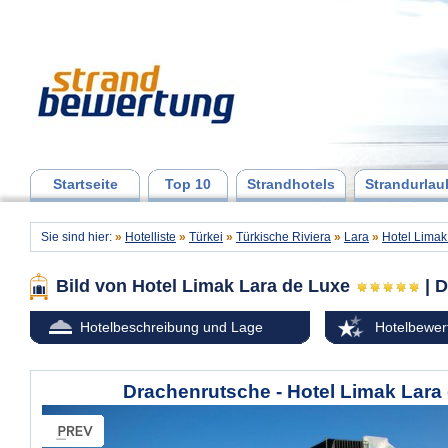
Startseite
Top 10
Strandhotels
Strandurlau
Sie sind hier:
»
Hotelliste
»
Türkei
»
Türkische Riviera
»
Lara
»
Hotel Limak
Bild von Hotel Limak Lara de Luxe
| 
Hotelbeschreibung und Lage
Hotelbewer
Drachenrutsche - Hotel Limak Lara