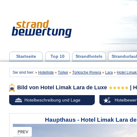
Startseite
Top 10
Strandhotels
Strandurlau
Sie sind hier:
»
Hotelliste
»
Türkei
»
Türkische Riviera
»
Lara
»
Hotel Limak
Bild von Hotel Limak Lara de Luxe
| 
Hotelbeschreibung und Lage
Hotelbewer
Haupthaus - Hotel Limak Lara d