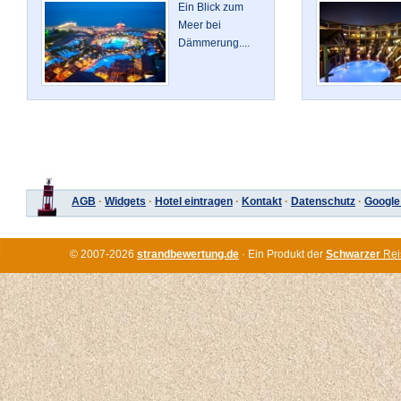
Ein Blick zum
Meer bei
Dämmerung....
AGB
·
Widgets
·
Hotel eintragen
·
Kontakt
·
Datenschutz
·
Google
© 2007-2026
strandbewertung.de
· Ein Produkt der
Schwarzer
Rei