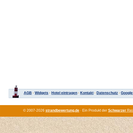
AGB
·
Widgets
·
Hotel eintragen
·
Kontakt
·
Datenschutz
·
Google
© 2007-2026
strandbewertung.de
· Ein Produkt der
Schwarzer
Rei