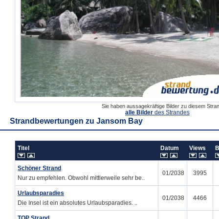
Sie haben aussagekräftige Bilder zu diesem Str
alle Bilder
des Strandes
Strandbewertungen zu
Jansom Bay
Titel
Datum
Views
B
Schöner Strand
01/2038
3995
Nur zu empfehlen. Obwohl mittlerweile sehr be..
Urlaubsparadies
01/2038
4466
Die Insel ist ein absolutes Urlaubsparadies. ..
TOP Strand