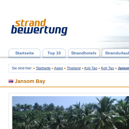
Startseite
Top 10
Strandhotels
Strandurlau
Sie sind hier:
»
Startseite
»
Asien
»
Thailand
»
Koh Tao
»
Koh Tao
»
Janso
Jansom Bay