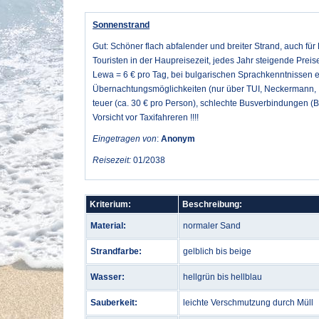
Sonnenstrand
Gut: Schöner flach abfalender und breiter Strand, auch für 
Touristen in der Haupreisezeit, jedes Jahr steigende Prei
Lewa = 6 € pro Tag, bei bulgarischen Sprachkenntnissen et
Übernachtungsmöglichkeiten (nur über TUI, Neckermann, I
teuer (ca. 30 € pro Person), schlechte Busverbindungen (B
Vorsicht vor Taxifahreren !!!!
Eingetragen von
:
Anonym
Reisezeit:
01/2038
Kriterium:
Beschreibung:
Material:
normaler Sand
Strandfarbe:
gelblich bis beige
Wasser:
hellgrün bis hellblau
Sauberkeit:
leichte Verschmutzung durch Müll