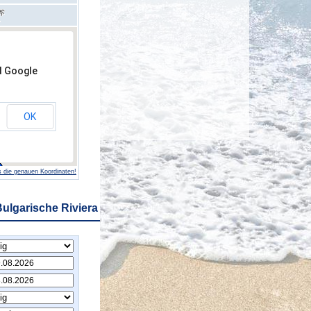
d Google
OK
 die genauen Koordinaten!
ulgarische Riviera