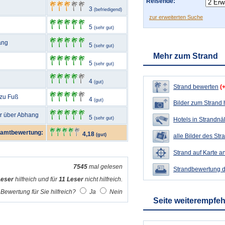
Reisende:
3
(befriedigend)
zur erweiterten Suche
5
(sehr gut)
ang
5
(sehr gut)
Mehr zum Strand
5
(sehr gut)
4
(gut)
Strand bewerten
(
 zu Fuß
4
(gut)
Bilder zum Strand
ur über Abhang
5
(sehr gut)
Hotels in Strandn
amtbewertung:
4,18
(gut)
alle Bilder des Str
Strand auf Karte a
7545
mal gelesen
Strandbewertung 
Leser
hilfreich und für
11 Leser
nicht hilfreich.
Bewertung für Sie hilfreich?
Ja
Nein
Seite weiterempfe