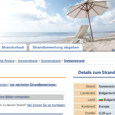
Strandurlaub
Strandbewertung abgeben
Wa
he Riviera
»
Sonnenstrand
»
Sonnenstrand
»
Sonnenstrand
Details zum Strand
andes
|
zur nächsten Strandbewertung
»
Strand:
Sonnenstr
Landesteil:
Bulgarisch
eine Bilder vorhanden.
Land:
Bulgari
der zu diesem Strand?
Hier können Sie sie hochladen.
Kontinent:
Europa
Punkte:
4,18
(gut)