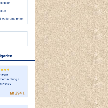
k teilen
eilen
l weiterempfehlen
lgarien
urgas
bernachtung +
rühstück
ab 294 €