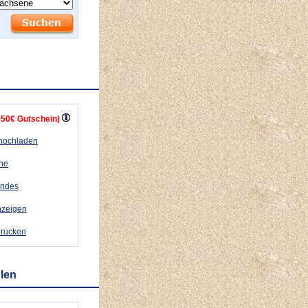
+50€ Gutschein)
 hochladen
ähe
andes
nzeigen
drucken
hlen