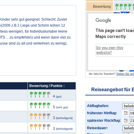
Bewertung:
Kinder sehr gut geeignet. Schlecht: Zuviel
se(2006 z.B.1 Liege und Schirm leihen 12
This page can't loa
was weniger), für Individualurlaber keine
Maps correctly.
TS ... zu empfehlen) und wenn dann viel zu
usse sind zu alt und verkehren zu wenig),
Do you own this
website?
der falsche Standort?
Geben Sie uns
Bewertung / Punkte :
Reiseangebot für B
4
(gut)
Abflughafen:
5
(sehr gut)
frühester Hinflug:
3
(befriedigend)
spätester Rückflug:
Reisedauer:
3
(befriedigend)