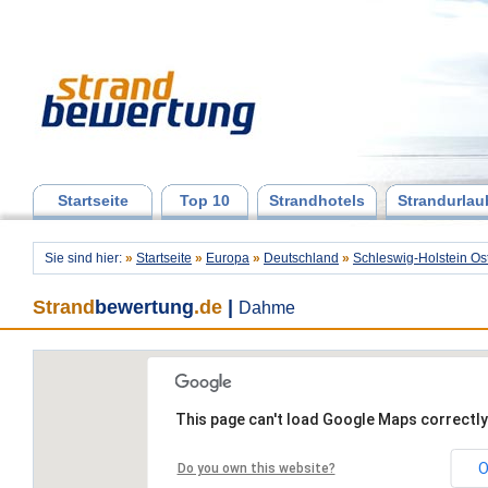
Startseite
Top 10
Strandhotels
Strandurlau
Sie sind hier:
»
Startseite
»
Europa
»
Deutschland
»
Schleswig-Holstein Os
Strand
bewertung
.de
|
Dahme
This page can't load Google Maps correctly
O
Do you own this website?