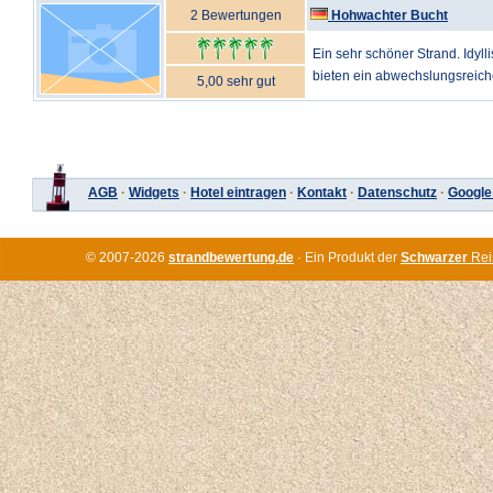
2 Bewertungen
Hohwachter Bucht
Ein sehr schöner Strand. Idyll
bieten ein abwechslungsreiches
5,00 sehr gut
AGB
·
Widgets
·
Hotel eintragen
·
Kontakt
·
Datenschutz
·
Google
© 2007-2026
strandbewertung.de
· Ein Produkt der
Schwarzer
Rei