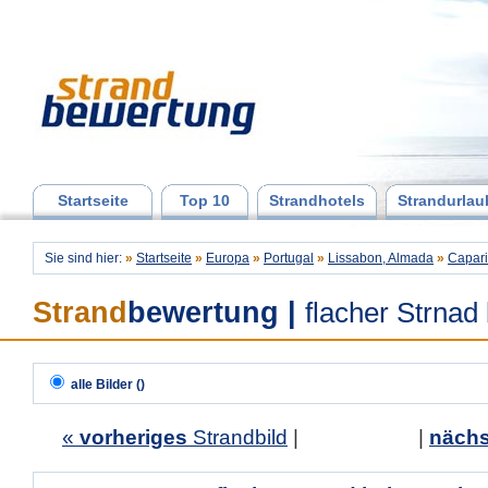
Startseite
Top 10
Strandhotels
Strandurlau
Sie sind hier:
»
Startseite
»
Europa
»
Portugal
»
Lissabon, Almada
»
Capar
Strand
bewertung
|
flacher Strnad
alle Bilder ()
«
vorheriges
Strandbild
| |
nächs