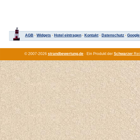
AGB
·
Widgets
·
Hotel eintragen
·
Kontakt
·
Datenschutz
·
Google
© 2007-2026
strandbewertung.de
· Ein Produkt der
Schwarzer
Rei