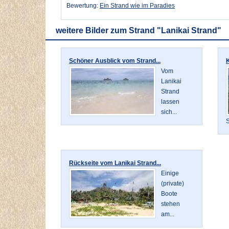
Bewertung:
Ein Strand wie im Paradies
weitere Bilder zum Strand "Lanikai Strand"
Schöner Ausblick vom Strand...
K
Vom
Lanikai
Strand
lassen
sich...
S
Rückseite vom Lanikai Strand...
Einige
(private)
Boote
stehen
am...