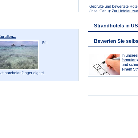
Geprüfte und bewertete Hotel
(Insel Oahu):
Zur Hotelauswa
Strandhotels in U
orallen...
Bewerten Sie selbs
Für
In unser
formular
k
und schne
einem St
chnorchelanfänger eignet...