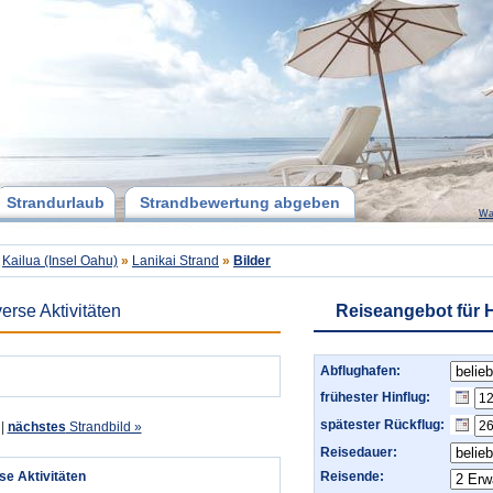
Strandurlaub
Strandbewertung abgeben
Wa
Kailua (Insel Oahu)
»
Lanikai Strand
»
Bilder
verse Aktivitäten
Reiseangebot für 
Abflughafen:
frühester Hinflug:
spätester Rückflug:
|
nächstes
Strandbild »
Reisedauer:
se Aktivitäten
Reisende: