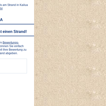
s am Strand in Kailua
hl
SA
t einen Strand!
em
Bewertungs-
önnen Sie einfach
ll Ihre Bewertung zu
rand abgeben.