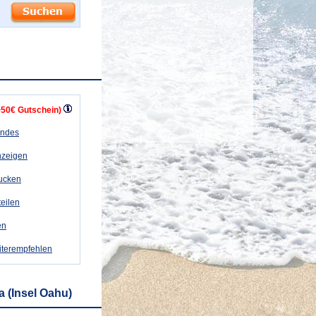
+50€ Gutschein)
andes
nzeigen
rucken
teilen
en
iterempfehlen
a (Insel Oahu)