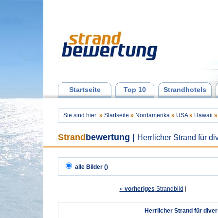
Startseite
Top 10
Strandhotels
Sie sind hier:
»
Startseite
»
Nordamerika
»
USA
»
Hawaii
»
Strand
bewertung
|
Herrlicher Strand für di
alle Bilder ()
«
vorheriges
Strandbild
| 
Herrlicher Strand für diver