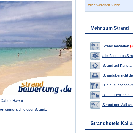
zur erweiterten Suche
Mehr zum Strand
Strand bewerten
(
alle Bilder des Str
Strand auf Karte a
Strandübersicht d
Bild auf Facebook 
Bild auf Twitter teil
l Oahu), Hawaii
Strand per Mail we
 eignet sich dieser Strand..
Strandhotels Kailu