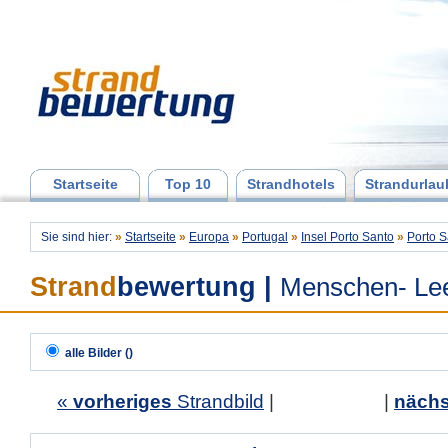
Startseite
Top 10
Strandhotels
Strandurlau
Sie sind hier:
»
Startseite
»
Europa
»
Portugal
»
Insel Porto Santo
»
Porto S
Strand
bewertung
|
Menschen- Lee
alle Bilder ()
«
vorheriges
Strandbild
| |
nächs