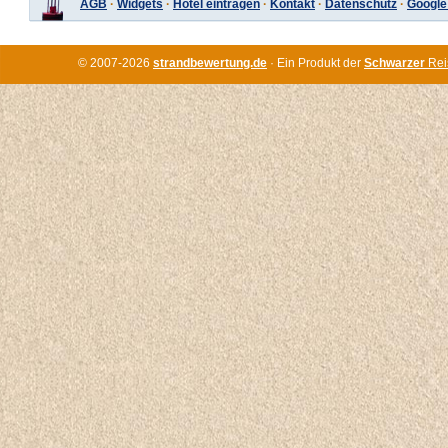
AGB
·
Widgets
·
Hotel eintragen
·
Kontakt
·
Datenschutz
·
Google
© 2007-2026
strandbewertung.de
· Ein Produkt der
Schwarzer
Rei