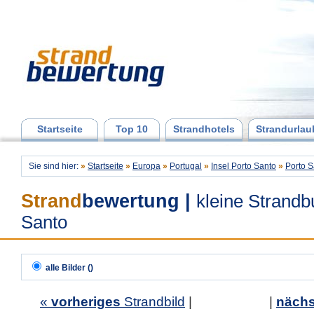
Startseite
Top 10
Strandhotels
Strandurlau
Sie sind hier:
»
Startseite
»
Europa
»
Portugal
»
Insel Porto Santo
»
Porto S
Strand
bewertung
|
kleine Strandb
Santo
alle Bilder ()
«
vorheriges
Strandbild
| |
nächs