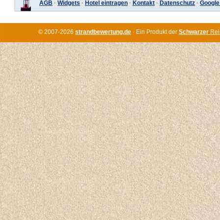
AGB
·
Widgets
·
Hotel eintragen
·
Kontakt
·
Datenschutz
·
Google
© 2007-2026
strandbewertung.de
· Ein Produkt der
Schwarzer
Rei