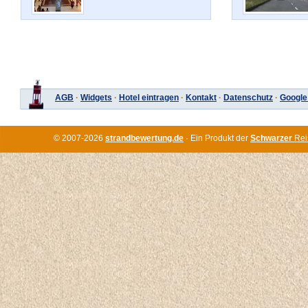
AGB
·
Widgets
·
Hotel eintragen
·
Kontakt
·
Datenschutz
·
Google
© 2007-2026
strandbewertung.de
· Ein Produkt der
Schwarzer
Rei