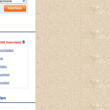
+50€ Gutschein)
 hochladen
ähe
andes
nzeigen
drucken
hlen