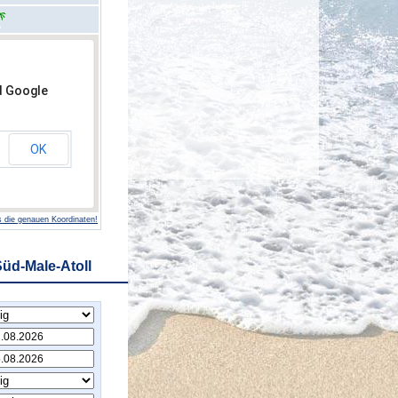
d Google
OK
 die genauen Koordinaten!
üd-Male-Atoll