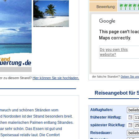
Bewertung:
This page can't loa
Maps correctly.
Do you own this
website?
der falsche Standort?
Geben Sie uns
der zu diesem Strand?
Hier können Sie sie hochladen.
Reiseangebot für S
Abflughafen:
anzenwuch und schönen Stränden vom
 Nordosten ist der Strand besonders breit.
frühester Hinflug:
chen malerischen Palmen entlang Strandes.
spätester Rückflug:
gar sehr schön. Das Essen ist gut und
Reisedauer:
Speisesaal relativ laut. Die Comfort