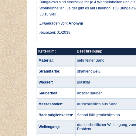
Bungalows sind einstöckig mit je 4 Wohneinheiten und die
Wohneinheiten. Leider gibt es auf Fihalhohi 150 Bungalow
50 zu viel!
Eingetragen von
:
Anonym
Reisezeit:
01/2038
Kriterium:
Beschreibung:
Material:
sehr feiner Sand
Strandfarbe:
strahlendweiß
Wasser:
glasklar
Sauberkeit:
absolut sauber
Meeresboden:
ausschließlich aus Sand
Bademöglichkeiten:
Strand fällt gemächlich ab
durchschnittlicher Wellengang, zu
Wellengang:
Problem