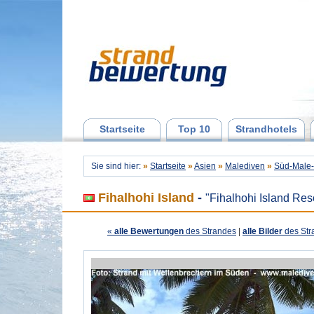
Startseite
Top 10
Strandhotels
Sie sind hier:
»
Startseite
»
Asien
»
Malediven
»
Süd-Male-
Fihalhohi Island
-
"Fihalhohi Island Res
«
alle Bewertungen
des Strandes
|
alle Bilder
des Str