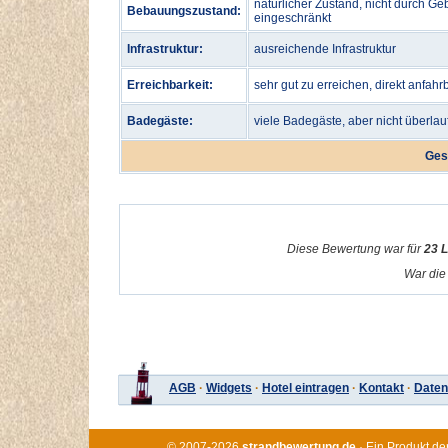
natürlicher Zustand, nicht durch Ge
Bebauungszustand:
eingeschränkt
Infrastruktur:
ausreichende Infrastruktur
Erreichbarkeit:
sehr gut zu erreichen, direkt anfahr
Badegäste:
viele Badegäste, aber nicht überlau
Ges
Diese Bewertung war für
23 
War die 
AGB
·
Widgets
·
Hotel eintragen
·
Kontakt
·
Daten
© 2007-2026
strandbewertung.de
· Ein Produkt de