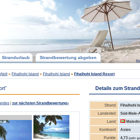
Strandurlaub
Strandbewertung abgeben
Wa
Atoll
»
Fihalhohi Island
»
Fihalhohi Island
»
Fihalhohi Island Resort
ort"
Details zum Strand
andes
|
zur nächsten Strandbewertung
»
Strand:
Fihalhohi I
Landesteil:
Süd-Male-A
Land:
Maledi
Kontinent:
Asien
Punkte:
4,73
(sehr gu