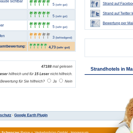
bäude sichtbar
Strand auf Faceboo
5
(sehr gut)
Strand auf Twitter t
5
(sehr gut)
Bewertung per Mai
bar
5
(sehr gut)
fen
3
(befriedigend)
amtbewertung:
4,73
(sehr gut)
47188
mal gelesen
Strandhotels in Ma
Leser
hilfreich und für
15 Leser
nicht hilfreich.
Bewertung für Sie hilfreich?
Ja
Nein
schutz
·
Google Earth Plugin
r
Schwarzer
Reise u. Verkehrsbüro GmbH
·
Impressum