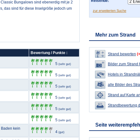
Reisende:
 Classic Bungalows sind ebenerdig mit je 2
s, das sind für diese Inselgröße jedoch um
zur erweiterten Suche
Mehr zum Strand
Bewertung / Punkte :
Strand bewerten
(
5
Bilder zum Strand
(sehr gut)
Hotels in Strandn
5
(sehr gut)
alle Bilder des Str
5
(sehr gut)
Strand auf Karte a
5
(sehr gut)
Strandbewertung 
5
(sehr gut)
5
(sehr gut)
Seite weiterempfe
m Baden kein
4
(gut)