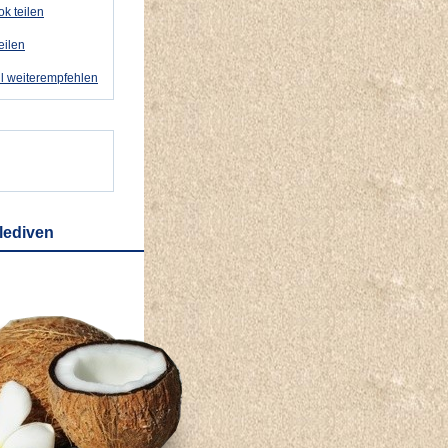
k teilen
eilen
l weiterempfehlen
lediven