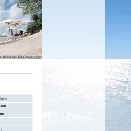
s Sie vor dem Klick wissen sollten
sland
toll
ven
t)